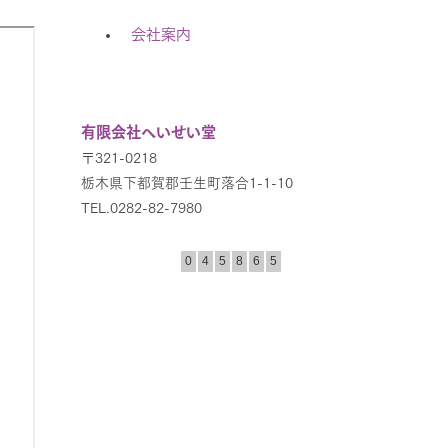
会社案内
有限会社へいせい堂
〒321-0218
栃木県下都賀郡壬生町落合1-1-10
TEL.0282-82-7980
0
4
5
8
6
5